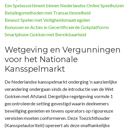
Een Spelassortiment binnen Nederlandse Online Speelhuizen
Betalingsmethoden met Transactiesnelheid
Bewust Spelen met Veiligheidsmaatregelen
Bonussen en Acties in Gecertificeerde Gokplatforms
Smartphone Gokken met Bereikbaarheid
Wetgeving en Vergunningen
voor het Nationale
Kansspelmarkt
De Nederlandse kansspelmarkt onderging ‘n aanzienlijke
verandering ondergaan sinds de introductie van de Wet
Gokken met Afstand. Dergelijke regelgeving vormde 1
gecontroleerde setting gevestigd waarin deelnemers
beveiliging genieten en tevens operators op rigoureuze
vereisten moeten conformeren. Deze Toezichthouder
(Kansspelautoriteit) opereert als deze onafhankelijke