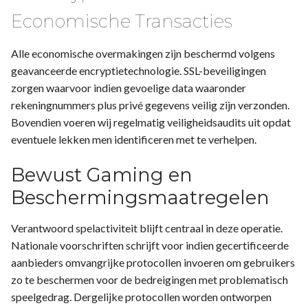
Economische Transacties
Alle economische overmakingen zijn beschermd volgens
geavanceerde encryptietechnologie. SSL-beveiligingen
zorgen waarvoor indien gevoelige data waaronder
rekeningnummers plus privé gegevens veilig zijn verzonden.
Bovendien voeren wij regelmatig veiligheidsaudits uit opdat
eventuele lekken men identificeren met te verhelpen.
Bewust Gaming en
Beschermingsmaatregelen
Verantwoord spelactiviteit blijft centraal in deze operatie.
Nationale voorschriften schrijft voor indien gecertificeerde
aanbieders omvangrijke protocollen invoeren om gebruikers
zo te beschermen voor de bedreigingen met problematisch
speelgedrag. Dergelijke protocollen worden ontworpen