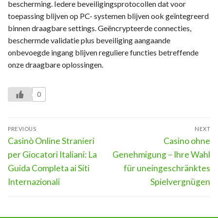
bescherming. Iedere beveiligingsprotocollen dat voor
toepassing blijven op PC- systemen blijven ook geïntegreerd
binnen draagbare settings. Geëncrypteerde connecties,
beschermde validatie plus beveiliging aangaande
onbevoegde ingang blijven reguliere functies betreffende
onze draagbare oplossingen.
0
Post
PREVIOUS
NEXT
navigation
Previous
Next
Casinò Online Stranieri
Casino ohne
post:
post:
per Giocatori Italiani: La
Genehmigung – Ihre Wahl
Guida Completa ai Siti
für uneingeschränktes
Internazionali
Spielvergnügen