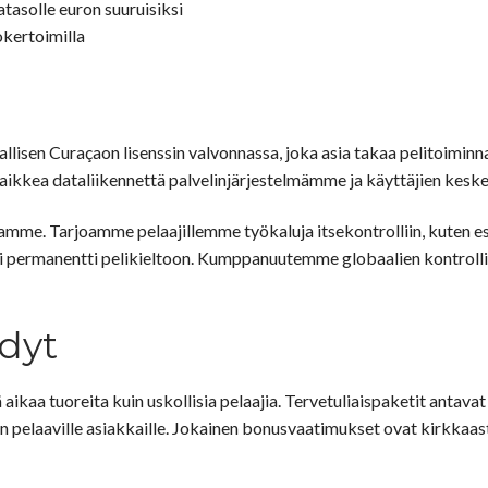
tasolle euron suuruisiksi
okertoimilla
virallisen Curaçaon lisenssin valvonnassa, joka asia takaa pelitoi
aikkea dataliikennettä palvelinjärjestelmämme ja käyttäjien keske
mme. Tarjoamme pelaajillemme työkaluja itsekontrolliin, kuten esim
tai permanentti pelikieltoon. Kumppanuutemme globaalien kontrolli
dyt
ikaa tuoreita kuin uskollisia pelaajia. Tervetuliaispaketit antava
elaaville asiakkaille. Jokainen bonusvaatimukset ovat kirkkaasti s