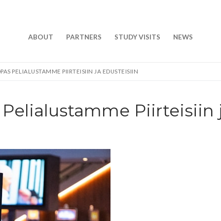
ABOUT
PARTNERS
STUDY VISITS
NEWS
AS PELIALUSTAMME PIIRTEISIIN JA EDUSTEISIIN
Pelialustamme Piirteisiin 