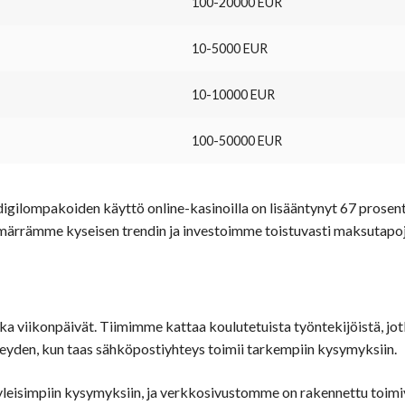
100-20000 EUR
10-5000 EUR
10-10000 EUR
100-50000 EUR
igilompakoiden käyttö online-kasinoilla on lisääntynyt 67 prosent
märrämme kyseisen trendin ja investoimme toistuvasti maksutapoj
ka viikonpäivät. Tiimimme kattaa koulutetuista työntekijöistä, jo
hteyden, kun taas sähköpostiyhteys toimii tarkempiin kysymyksiin.
yleisimpiin kysymyksiin, ja verkkosivustomme on rakennettu toimiv