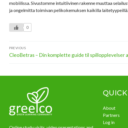
mobiilissa. Sivustomme intuitiivinen rakenne muuttaa selailus
ja ongelmitta toimivan pelikokemuksen kaikilla laitetyypeillä
0
Post
PREVIOUS
Previous
navigation
CleoBetras – Din komplette guide til spillopplevelser
post:
QUICK
About
Partners
Log in
Online study visits, video presentations and