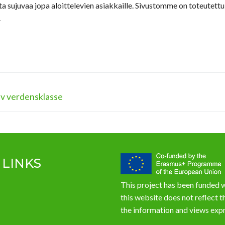
ta sujuvaa jopa aloittelevien asiakkaille. Sivustomme on toteutettu
.
 av verdensklasse
 LINKS
This project has been funded 
this website does not reflect t
the information and views expre