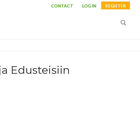
CONTACT
LOG IN
REGISTER
Search for:
ja Edusteisiin