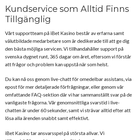
Kundservice som Alltid Finns
Tillgänglig
Vårt supportteam på iBet Kasino består av erfarna samt
välutbildade medarbetare som är dedikerade till att ge dig
den bästa möjliga servicen. Vi tillhandahåller support på
svenska dygnet runt, 365 dagar om året, eftersom vi förstår
att frågor och problem kan uppstå när som helst.
Du kan nå oss genom live-chatt för omedelbar assistans, via
epost för mer detaljerade förfrågningar, eller genom vår
omfattande FAQ-sektion där vi har sammanställt svar på de
vanligaste frågorna. Vår genomsnittliga svarstid i live-
chatten är under 60 sekunder, samt vi strävar alltid efter att
lösa alla ärenden snabbt samt effektivt.
iBet Kasino tar ansvarsspel på största allvar. Vi