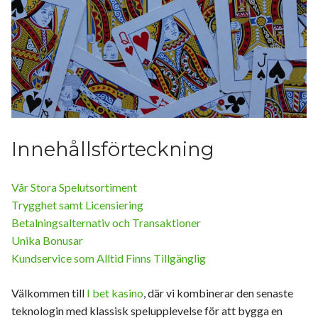
News
Innehållsförteckning
Vår Stora Spelutsortiment
Trygghet samt Licensiering
Betalningsalternativ och Transaktioner
Unika Bonusar
Kundservice som Alltid Finns Tillgänglig
Välkommen till
I bet kasino
, där vi kombinerar den senaste
teknologin med klassisk spelupplevelse för att bygga en