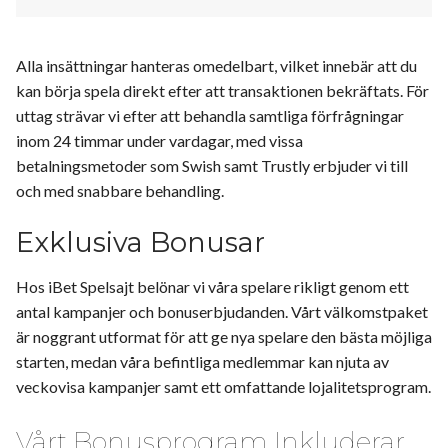
Alla insättningar hanteras omedelbart, vilket innebär att du
kan börja spela direkt efter att transaktionen bekräftats. För
uttag strävar vi efter att behandla samtliga förfrågningar
inom 24 timmar under vardagar, med vissa
betalningsmetoder som Swish samt Trustly erbjuder vi till
och med snabbare behandling.
Exklusiva Bonusar
Hos iBet Spelsajt belönar vi våra spelare rikligt genom ett
antal kampanjer och bonuserbjudanden. Vårt välkomstpaket
är noggrant utformat för att ge nya spelare den bästa möjliga
starten, medan våra befintliga medlemmar kan njuta av
veckovisa kampanjer samt ett omfattande lojalitetsprogram.
Vårt Bonusprogram Inkluderar