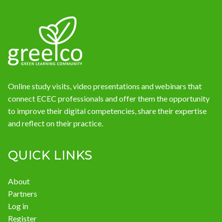
Online study visits, video presentations and webinars that
connect ECEC professionals and offer them the opportunity
to improve their digital competencies, share their expertise
and reflect on their practice.
QUICK LINKS
About
Partners
Log in
Register