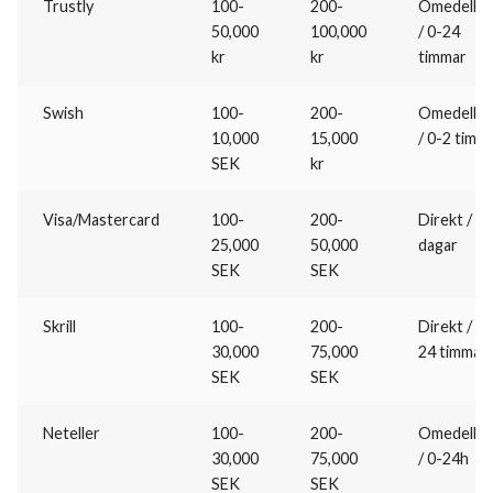
Trustly
100-
200-
Omedelba
50,000
100,000
/ 0-24
kr
kr
timmar
Swish
100-
200-
Omedelba
10,000
15,000
/ 0-2 timm
SEK
kr
Visa/Mastercard
100-
200-
Direkt / 1
25,000
50,000
dagar
SEK
SEK
Skrill
100-
200-
Direkt / 0-
30,000
75,000
24 timmar
SEK
SEK
Neteller
100-
200-
Omedelba
30,000
75,000
/ 0-24h
SEK
SEK