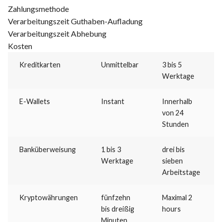
Zahlungsmethode
Verarbeitungszeit Guthaben-Aufladung
Verarbeitungszeit Abhebung
Kosten
Kreditkarten
Unmittelbar
3 bis 5
Werktage
E-Wallets
Instant
Innerhalb
von 24
Stunden
Banküberweisung
1 bis 3
drei bis
Werktage
sieben
Arbeitstage
Kryptowährungen
fünfzehn
Maximal 2
bis dreißig
hours
Minuten