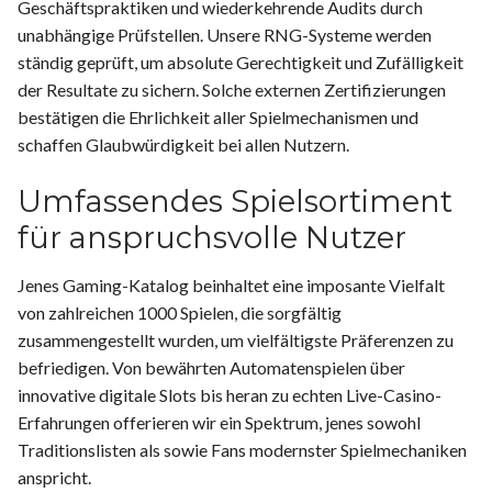
Geschäftspraktiken und wiederkehrende Audits durch
unabhängige Prüfstellen. Unsere RNG-Systeme werden
ständig geprüft, um absolute Gerechtigkeit und Zufälligkeit
der Resultate zu sichern. Solche externen Zertifizierungen
bestätigen die Ehrlichkeit aller Spielmechanismen und
schaffen Glaubwürdigkeit bei allen Nutzern.
Umfassendes Spielsortiment
für anspruchsvolle Nutzer
Jenes Gaming-Katalog beinhaltet eine imposante Vielfalt
von zahlreichen 1000 Spielen, die sorgfältig
zusammengestellt wurden, um vielfältigste Präferenzen zu
befriedigen. Von bewährten Automatenspielen über
innovative digitale Slots bis heran zu echten Live-Casino-
Erfahrungen offerieren wir ein Spektrum, jenes sowohl
Traditionslisten als sowie Fans modernster Spielmechaniken
anspricht.