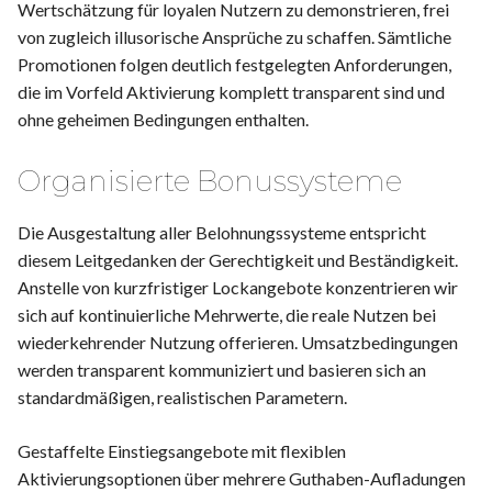
Wertschätzung für loyalen Nutzern zu demonstrieren, frei
von zugleich illusorische Ansprüche zu schaffen. Sämtliche
Promotionen folgen deutlich festgelegten Anforderungen,
die im Vorfeld Aktivierung komplett transparent sind und
ohne geheimen Bedingungen enthalten.
Organisierte Bonussysteme
Die Ausgestaltung aller Belohnungssysteme entspricht
diesem Leitgedanken der Gerechtigkeit und Beständigkeit.
Anstelle von kurzfristiger Lockangebote konzentrieren wir
sich auf kontinuierliche Mehrwerte, die reale Nutzen bei
wiederkehrender Nutzung offerieren. Umsatzbedingungen
werden transparent kommuniziert und basieren sich an
standardmäßigen, realistischen Parametern.
Gestaffelte Einstiegsangebote mit flexiblen
Aktivierungsoptionen über mehrere Guthaben-Aufladungen