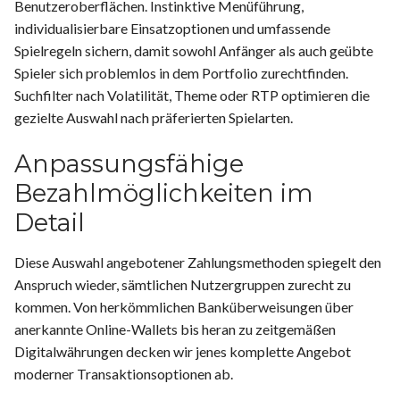
Benutzeroberflächen. Instinktive Menüführung,
individualisierbare Einsatzoptionen und umfassende
Spielregeln sichern, damit sowohl Anfänger als auch geübte
Spieler sich problemlos in dem Portfolio zurechtfinden.
Suchfilter nach Volatilität, Theme oder RTP optimieren die
gezielte Auswahl nach präferierten Spielarten.
Anpassungsfähige
Bezahlmöglichkeiten im
Detail
Diese Auswahl angebotener Zahlungsmethoden spiegelt den
Anspruch wieder, sämtlichen Nutzergruppen zurecht zu
kommen. Von herkömmlichen Banküberweisungen über
anerkannte Online-Wallets bis heran zu zeitgemäßen
Digitalwährungen decken wir jenes komplette Angebot
moderner Transaktionsoptionen ab.