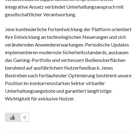
integrative Ansatz verbindet Unterhaltungsanspruch mit
gesellschaftlicher Verantwortung.
Jene kontinuierliche Fortentwicklung der Platform orientiert
ihre Entwicklung an technologischen Neuerungen und sich
verändernden Anwendererwartungen. Periodische Updates
implementieren modernste Sicherheitsstandards, ausbauen
das Gaming-Portfolio und verbessern Bedienoberflächen
beruhend auf ausführlichem Nutzerfeedback. Jenes
Bestreben nach fortlaufender Optimierung bestimmt unsere
Position im konkurrenzstarken Sektor virtueller
Unterhaltungsangebote und garantiert langfristige
Wichtigkeit für exklusive Nutzer.
0
Post