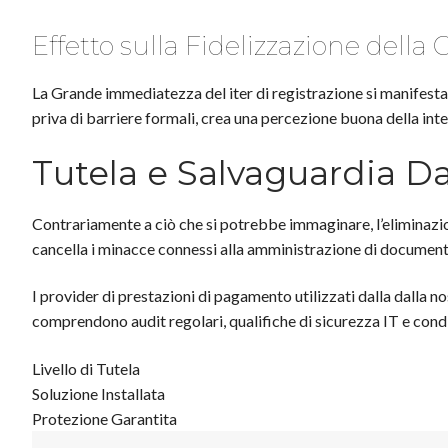
Effetto sulla Fidelizzazione della 
La Grande immediatezza del iter di registrazione si manifesta 
priva di barriere formali, crea una percezione buona della inter
Tutela e Salvaguardia Da
Contrariamente a ciò che si potrebbe immaginare, l’eliminazione
cancella i minacce connessi alla amministrazione di documenti dig
I provider di prestazioni di pagamento utilizzati dalla dalla n
comprendono audit regolari, qualifiche di sicurezza IT e condiz
Livello di Tutela
Soluzione Installata
Protezione Garantita