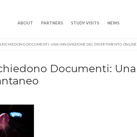
ABOUT
PARTNERS
STUDY VISITS
NEWS
 RICHIEDONO DOCUMENTI: UNA INNOVAZIONE DEL DIVERTIMENTO ONLINE
chiedono Documenti: Una 
tantaneo