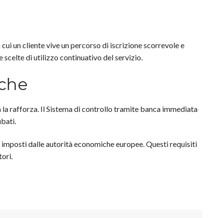
cui un cliente vive un percorso di iscrizione scorrevole e
 scelte di utilizzo continuativo del servizio.
iche
a la rafforza. Il Sistema di controllo tramite banca immediata
ubati.
ne imposti dalle autorità economiche europee. Questi requisiti
ori.