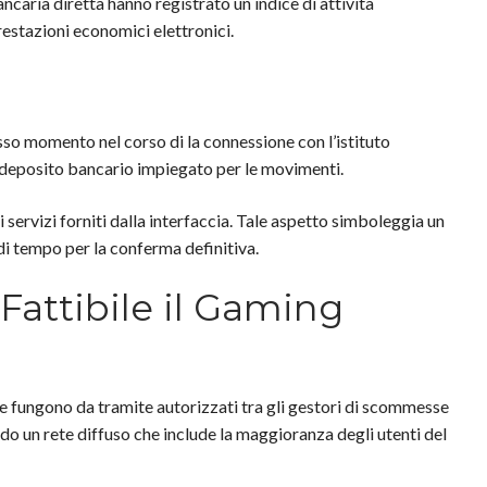
ncaria diretta hanno registrato un indice di attività
prestazioni economici elettronici.
sso momento nel corso di la connessione con l’istituto
del deposito bancario impiegato per le movimenti.
 servizi forniti dalla interfaccia. Tale aspetto simboleggia un
 di tempo per la conferma definitiva.
Fattibile il Gaming
he fungono da tramite autorizzati tra gli gestori di scommesse
do un rete diffuso che include la maggioranza degli utenti del