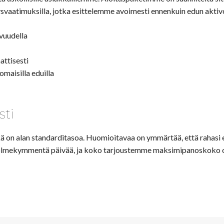
ysvaatimuksilla, jotka esittelemme avoimesti ennenkuin edun aktivo
avuudella
attisesti
maisilla eduilla
sti
n alan standarditasoa. Huomioitavaa on ymmärtää, että rahasi ei s
n kolmekymmentä päivää, ja koko tarjoustemme maksimipanoskoko o