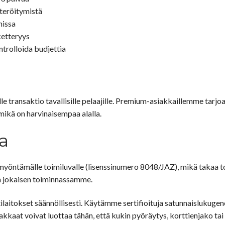
steröitymistä
nissa
ketteryys
ntrolloida budjettia
 transaktio tavallisille pelaajille. Premium-asiakkaillemme ta
 mikä on harvinaisempaa alalla.
va
ntämälle toimiluvalle (lisenssinumero 8048/JAZ), mikä takaa toi
ja jokaisen toiminnassamme.
aitokset säännöllisesti. Käytämme sertifioituja satunnaislukugen
iakkaat voivat luottaa tähän, että kukin pyöräytys, korttienjako 