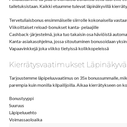
talletuksistaan. Kaikki etuumme tulevat läpinäkyvillä kierrät
Tervetuliaisbonus ensimmäiselle siirrolle kokonaisella vasta
Viikoittaiset reload-bonukset kanta- pelaajille
Cashback-järjestelmä, joka tuo takaisin osa häviöistä automa
Kanta-asiakasohjelma, jossa sitoutuminen bonusoidaan yksino
Vapaavinkkejä joka viikko tietyissä kolikkopeleissä
Kierrätysvaatimukset Läpinäkyvä
Tarjoustemme läpipeluuvaatimus on 35x bonussummalle, mikä o
parempia kuin monilla kilpailijoilla. Aikaa kierrätykseen o
Bonustyyppi
Suuruus
Läpipeluuehto
Voimassaoloaika