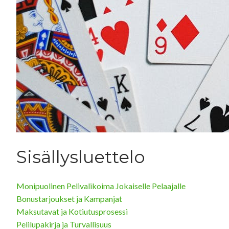
Sisällysluettelo
Monipuolinen Pelivalikoima Jokaiselle Pelaajalle
Bonustarjoukset ja Kampanjat
Maksutavat ja Kotiutusprosessi
Pelilupakirja ja Turvallisuus