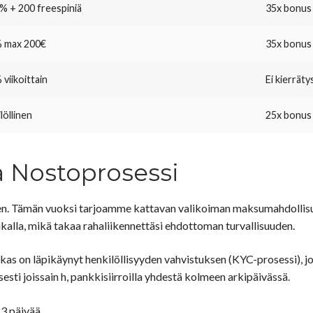
% + 200 freespiniä
35x bonus
 max 200€
35x bonus
 viikoittain
Ei kierräty
löllinen
25x bonus
 Nostoprosessi
. Tämän vuoksi tarjoamme kattavan valikoiman maksumahdollisuuksi
alla, mikä takaa rahaliikennettäsi ehdottoman turvallisuuden.
as on läpikäynyt henkilöllisyyden vahvistuksen (KYC-prosessi), jok
sesti joissain h, pankkisiirroilla yhdestä kolmeen arkipäivässä.
-3 päivää