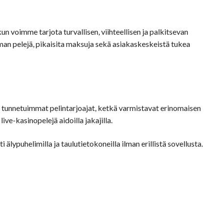
 voimme tarjota turvallisen, viihteellisen ja palkitsevan
man pelejä, pikaisita maksuja sekä asiakaskeskeistä tukea
 tunnetuimmat pelintarjoajat, ketkä varmistavat erinomaisen
ive-kasinopelejä aidoilla jakajilla.
ypuhelimilla ja taulutietokoneilla ilman erillistä sovellusta.