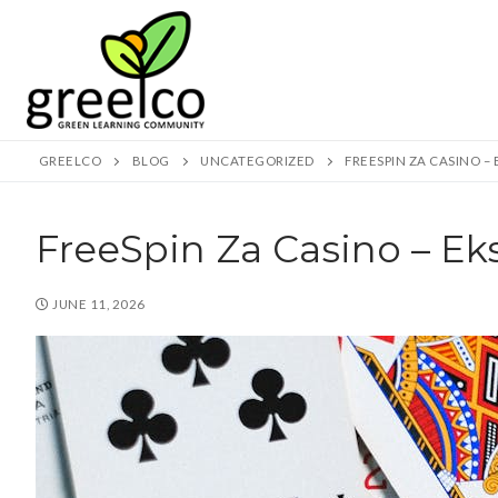
Skip
to
content
GREELCO
BLOG
UNCATEGORIZED
FREESPIN ZA CASINO 
FreeSpin Za Casino – Ek
Search
JUNE 11, 2026
for:
About
Partners
Study visits