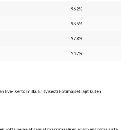
96.2%
98.5%
97.8%
94.7%
ive- kertoimilla. Erityisesti kotimaiset lajit kuten
ten, jotta pelaajat saavat maksimaalisen arvon ensimmäisistä