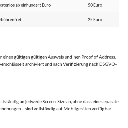
stenlos ab einhundert Euro
50 Euro
bührenfrei
25 Euro
einen gültigen gültigen Ausweis und ‘nen Proof of Address.
verschlüsselt archiviert und nach Verifizierung nach DSGVO-
stständig an jedwede Screen-Size an, ohne dass eine separate
bhebungen – sind vollständig auf Mobilgeräten verfügbar.