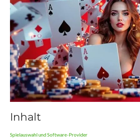
News
Inhalt
Spielauswahl und Software-Provider