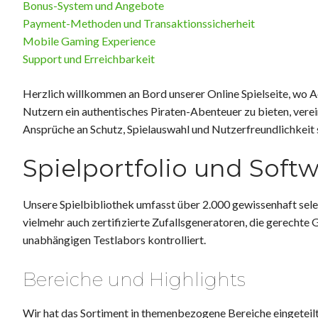
Bonus-System und Angebote
Payment-Methoden und Transaktionssicherheit
Mobile Gaming Experience
Support und Erreichbarkeit
Herzlich willkommen an Bord unserer Online Spielseite, wo
Nutzern ein authentisches Piraten-Abenteuer zu bieten, ver
Ansprüche an Schutz, Spielauswahl und Nutzerfreundlichkeit s
Spielportfolio und Soft
Unsere Spielbibliothek umfasst über 2.000 gewissenhaft selek
vielmehr auch zertifizierte Zufallsgeneratoren, die gerecht
unabhängigen Testlabors kontrolliert.
Bereiche und Highlights
Wir hat das Sortiment in themenbezogene Bereiche eingeteilt