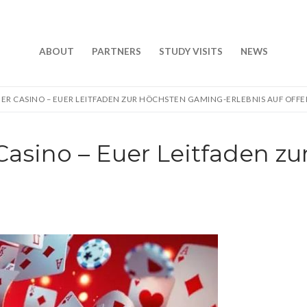
ABOUT
PARTNERS
STUDY VISITS
NEWS
ER CASINO – EUER LEITFADEN ZUR HÖCHSTEN GAMING-ERLEBNIS AUF OFFE
Casino – Euer Leitfaden z