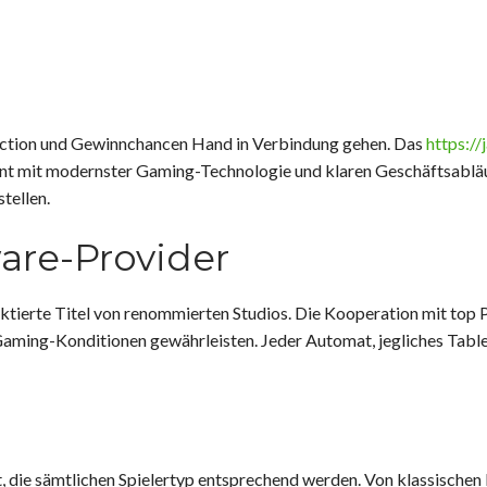
 Action und Gewinnchancen Hand in Verbindung gehen. Das
https:/
eint mit modernster Gaming-Technologie und klaren Geschäftsabl
tellen.
ware-Provider
tierte Titel von renommierten Studios. Die Kooperation mit top Pro
e Gaming-Konditionen gewährleisten. Jeder Automat, jegliches Ta
, die sämtlichen Spielertyp entsprechend werden. Von klassischen