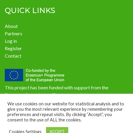
QUICK LINKS
About
Partners
Log in
Register
Contact
This project has been funded with support from the
European Commission. The content of this website does not
reflect the official opinion of the European Union.
We use cookies on our website for statistical analysis and to
give you the most relevant experience by remembering your
Responsibility for the information and views expressed on
preferences and repeat visits. By clicking “Accept”, you
the website lies entirely with the author(s).
consent to the use of ALL the cookies.
Cookies Settings
ACCEPT