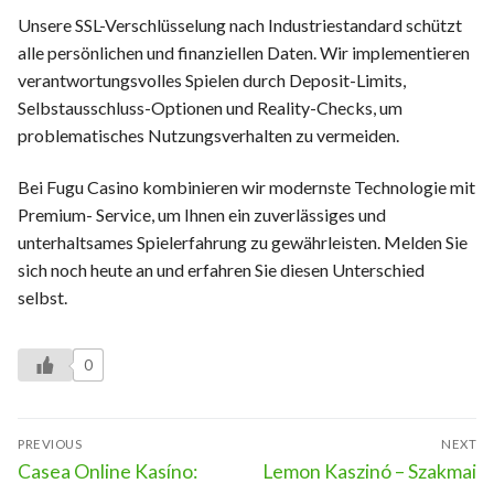
Unsere SSL-Verschlüsselung nach Industriestandard schützt
alle persönlichen und finanziellen Daten. Wir implementieren
verantwortungsvolles Spielen durch Deposit-Limits,
Selbstausschluss-Optionen und Reality-Checks, um
problematisches Nutzungsverhalten zu vermeiden.
Bei Fugu Casino kombinieren wir modernste Technologie mit
Premium- Service, um Ihnen ein zuverlässiges und
unterhaltsames Spielerfahrung zu gewährleisten. Melden Sie
sich noch heute an und erfahren Sie diesen Unterschied
selbst.
0
Post
PREVIOUS
NEXT
navigation
Previous
Next
Casea Online Kasíno:
Lemon Kaszinó – Szakmai