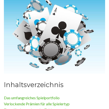
News
Inhaltsverzeichnis
Das umfangreiches Spielportfolio
Verlockende Prämien für alle Spielertyp