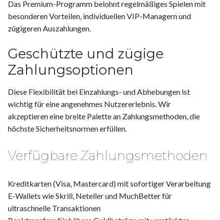
Das Premium-Programm belohnt regelmäßiges Spielen mit
besonderen Vorteilen, individuellen VIP-Managern und
zügigeren Auszahlungen.
Geschützte und zügige
Zahlungsoptionen
Diese Flexibilität bei Einzahlungs- und Abhebungen ist
wichtig für eine angenehmes Nutzererlebnis. Wir
akzeptieren eine breite Palette an Zahlungsmethoden, die
höchste Sicherheitsnormen erfüllen.
Verfügbare Zahlungsmethoden
Kreditkarten (Visa, Mastercard) mit sofortiger Verarbeitung
E-Wallets wie Skrill, Neteller und MuchBetter für
ultraschnelle Transaktionen