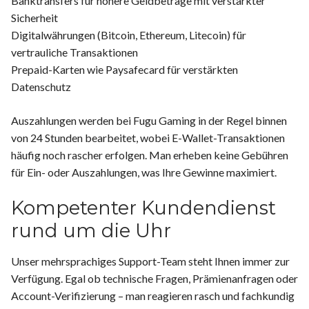
Banktransfers für höhere Geldbeträge mit verstärkter
Sicherheit
Digitalwährungen (Bitcoin, Ethereum, Litecoin) für
vertrauliche Transaktionen
Prepaid-Karten wie Paysafecard für verstärkten
Datenschutz
Auszahlungen werden bei Fugu Gaming in der Regel binnen
von 24 Stunden bearbeitet, wobei E-Wallet-Transaktionen
häufig noch rascher erfolgen. Man erheben keine Gebühren
für Ein- oder Auszahlungen, was Ihre Gewinne maximiert.
Kompetenter Kundendienst
rund um die Uhr
Unser mehrsprachiges Support-Team steht Ihnen immer zur
Verfügung. Egal ob technische Fragen, Prämienanfragen oder
Account-Verifizierung – man reagieren rasch und fachkundig