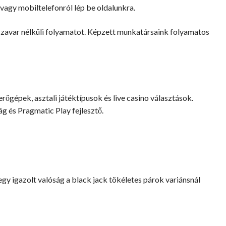
 vagy mobiltelefonról lép be oldalunkra.
 zavar nélküli folyamatot. Képzett munkatársaink folyamatos
őgépek, asztali játéktípusok és live casino választások.
g és Pragmatic Play fejlesztő.
egy igazolt valóság a black jack tökéletes párok variánsnál