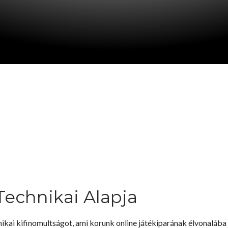
Technikai Alapja
ikai kifinomultságot, ami korunk online játékiparának élvonalába