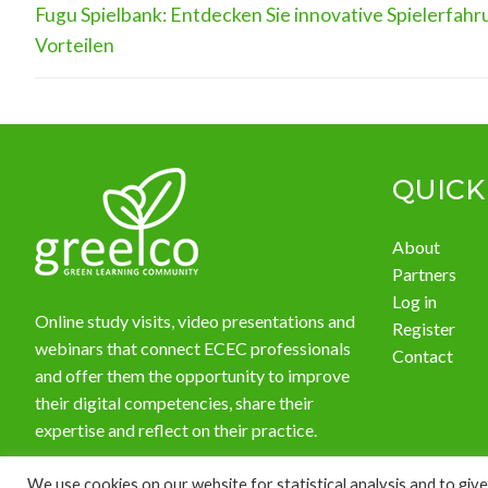
Previous
navigation
Fugu Spielbank: Entdecken Sie innovative Spielerfah
post:
Vorteilen
QUICK
About
Partners
Log in
Online study visits, video presentations and
Register
webinars that connect ECEC professionals
Contact
and offer them the opportunity to improve
their digital competencies, share their
expertise and reflect on their practice.
We use cookies on our website for statistical analysis and to g