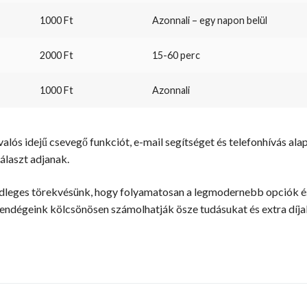
1000 Ft
Azonnali – egy napon belül
2000 Ft
15-60 perc
1000 Ft
Azonnali
valós idejű csevegő funkciót, e-mail segítséget és telefonhívás al
álaszt adjanak.
ődleges törekvésünk, hogy folyamatosan a legmodernebb opciók és 
endégeink kölcsönösen számolhatják ösze tudásukat és extra díja