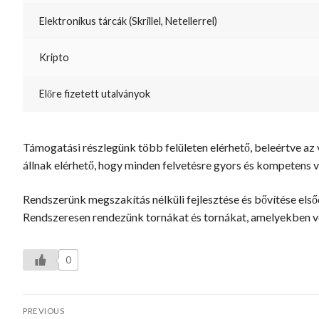
Elektronikus tárcák (Skrillel, Netellerrel)
Kripto
Előre fizetett utalványok
Támogatási részlegünk több felületen elérhető, beleértve az 
állnak elérhető, hogy minden felvetésre gyors és kompetens v
Rendszerünk megszakítás nélküli fejlesztése és bővítése els
Rendszeresen rendezünk tornákat és tornákat, amelyekben v
0
Post
PREVIOUS