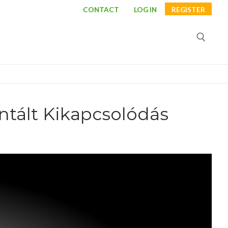
CONTACT
LOG IN
REGISTER
Search for:
ntált Kikapcsolódás