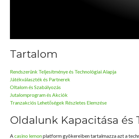
Tartalom
Rendszerünk Teljesítménye és Technológiai Alapja
Játékválaszték és Partnerek
Oltalom és Szabályozás
Jutalomprogram és Akciók
Tranzakciós Lehetőségek Részletes Elemzése
Oldalunk Kapacitása és 
A
casino lemon
platform gyökereiben tartalmazza azt a techn