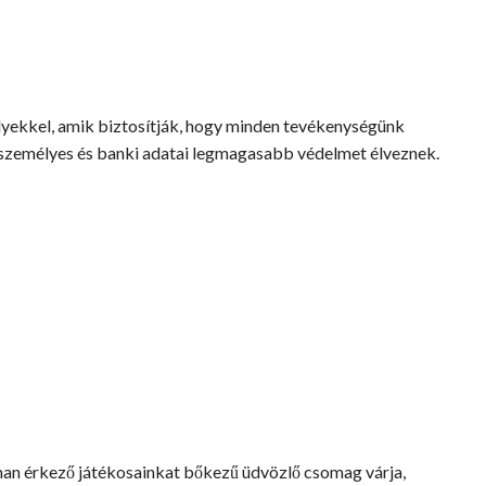
yekkel, amik biztosítják, hogy minden tevékenységünk
 személyes és banki adatai legmagasabb védelmet élveznek.
nan érkező játékosainkat bőkezű üdvözlő csomag várja,