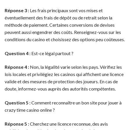
Réponse 3 :
Les frais principaux sont vos mises et
éventuellement des frais de dépôt ou de retrait selon la
méthode de paiement. Certaines conversions de devises
peuvent aussi engendrer des coûts. Renseignez-vous sur les
conditions du casino et choisissez des options peu coûteuses.
Question 4 :
Est-ce légal partout ?
Réponse 4 :
Non, la légalité varie selon les pays. Vérifiez les
lois locales et privilégiez les casinos qui affichent une licence
valide et des mesures de protection des joueurs. En cas de
doute, informez-vous auprès des autorités compétentes.
Question 5 :
Comment reconnaître un bon site pour jouer à
crazy time casino online ?
Réponse 5 :
Cherchez une licence reconnue, des avis