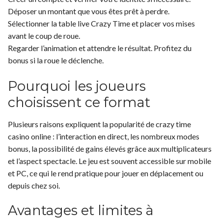
Déposer un montant que vous êtes prêt à perdre.
Sélectionner la table live Crazy Time et placer vos mises
avant le coup de roue.
Regarder l’animation et attendre le résultat. Profitez du
bonus si la roue le déclenche.
Pourquoi les joueurs
choisissent ce format
Plusieurs raisons expliquent la popularité de crazy time
casino online : l’interaction en direct, les nombreux modes
bonus, la possibilité de gains élevés grâce aux multiplicateurs
et l’aspect spectacle. Le jeu est souvent accessible sur mobile
et PC, ce qui le rend pratique pour jouer en déplacement ou
depuis chez soi.
Avantages et limites à