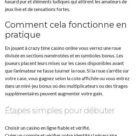
hasard pur et éléments ludiques qui attirent les amateurs de
jeux live et de sensations fortes.
Comment cela fonctionne en
pratique
En jouant à crazy time casino online vous verrez une roue
divisée en sections numérotées et en symboles bonus. Les
joueurs placent leurs mises sur les cases disponibles avant
que l’animateur ne fasse tourner la roue. Si la roue s’arrête sur
votre case, vous gagnez selon la cote affichée ou vous entrez
dans un mini-jeu bonus où des multiplicateurs ou des tirages
supplémentaires peuvent augmenter votre gain.
Étapes simples pour débuter
Choisir un casino en ligne fiable et vérifié.
Créer un compte et vérifier votre identité si nécessaire.