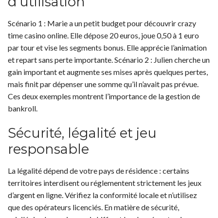
d’utilisation
Scénario 1 : Marie a un petit budget pour découvrir crazy
time casino online. Elle dépose 20 euros, joue 0,50 à 1 euro
par tour et vise les segments bonus. Elle apprécie l’animation
et repart sans perte importante. Scénario 2 : Julien cherche un
gain important et augmente ses mises après quelques pertes,
mais finit par dépenser une somme qu’il n’avait pas prévue.
Ces deux exemples montrent l’importance de la gestion de
bankroll.
Sécurité, légalité et jeu
responsable
La légalité dépend de votre pays de résidence : certains
territoires interdisent ou réglementent strictement les jeux
d’argent en ligne. Vérifiez la conformité locale et n’utilisez
que des opérateurs licenciés. En matière de sécurité,