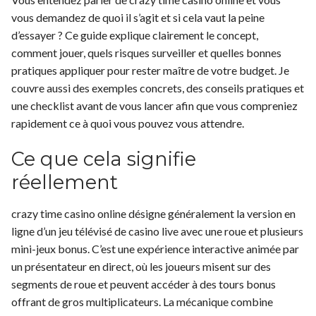
News
vous demandez de quoi il s’agit et si cela vaut la peine
d’essayer ? Ce guide explique clairement le concept,
comment jouer, quels risques surveiller et quelles bonnes
pratiques appliquer pour rester maître de votre budget. Je
couvre aussi des exemples concrets, des conseils pratiques et
une checklist avant de vous lancer afin que vous compreniez
rapidement ce à quoi vous pouvez vous attendre.
Ce que cela signifie
réellement
crazy time casino online désigne généralement la version en
ligne d’un jeu télévisé de casino live avec une roue et plusieurs
mini-jeux bonus. C’est une expérience interactive animée par
un présentateur en direct, où les joueurs misent sur des
segments de roue et peuvent accéder à des tours bonus
offrant de gros multiplicateurs. La mécanique combine