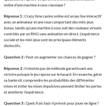
online d’une machine à sous classique ?
Réponse 1 :
Crazy time casino online est un jeu live interactif
avec un animateur et une roue comportant des mini-jeux
bonus, tandis qu’une machine à sous suit des rouleaux virtuels
contrôlés par un RNG sans animation en direct. L’expérience
sociale et les mini-jeux sont les principaux éléments
distinctifs.
Question 2 :
Peut-on augmenter ses chances de gagner ?
Réponse 2 :
Il n’existe pas de méthode garantissant une
victoire puisque le jeu repose sur le hasard. En revanche, gérer
sa bankroll, comprendre les probabilités des différentes
mises et éviter les mises impulsives peuvent limiter les pertes
et améliorer l’expérience.
Question 3 :
Quels frais faut-il prévoir pour jouer en ligne ?