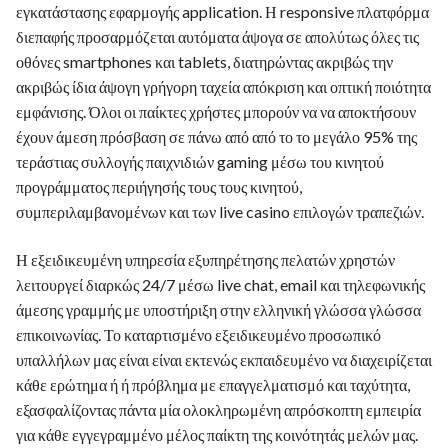
εγκατάστασης εφαρμογής application. Η responsive πλατφόρμα
διεπαφής προσαρμόζεται αυτόματα άψογα σε απολύτως όλες τις
οθόνες smartphones και tablets, διατηρώντας ακριβώς την
ακριβώς ίδια άψογη γρήγορη ταχεία απόκριση και οπτική ποιότητα
εμφάνισης. Όλοι οι παίκτες χρήστες μπορούν να να αποκτήσουν
έχουν άμεση πρόσβαση σε πάνω από από το το μεγάλο 95% της
τεράστιας συλλογής παιχνιδιών gaming μέσω του κινητού
προγράμματος περιήγησής τους τους κινητού,
συμπεριλαμβανομένων και των live casino επιλογών τραπεζιών.
Η εξειδικευμένη υπηρεσία εξυπηρέτησης πελατών χρηστών
λειτουργεί διαρκώς 24/7 μέσω live chat, email και τηλεφωνικής
άμεσης γραμμής με υποστήριξη στην ελληνική γλώσσα γλώσσα
επικοινωνίας. Το καταρτισμένο εξειδικευμένο προσωπικό
υπαλλήλων μας είναι είναι εκτενώς εκπαιδευμένο να διαχειρίζεται
κάθε ερώτημα ή ή πρόβλημα με επαγγελματισμό και ταχύτητα,
εξασφαλίζοντας πάντα μία ολοκληρωμένη απρόσκοπτη εμπειρία
για κάθε εγγεγραμμένο μέλος παίκτη της κοινότητάς μελών μας.