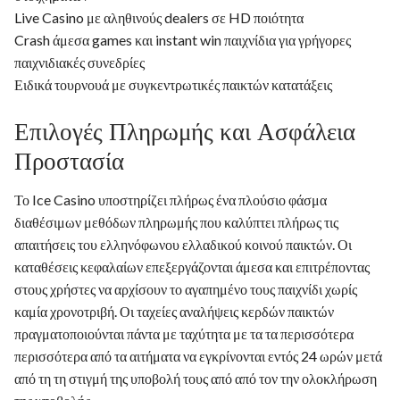
Live Casino με αληθινούς dealers σε HD ποιότητα
Crash άμεσα games και instant win παιχνίδια για γρήγορες
παιχνιδιακές συνεδρίες
Ειδικά τουρνουά με συγκεντρωτικές παικτών κατατάξεις
Επιλογές Πληρωμής και Ασφάλεια
Προστασία
Το Ice Casino υποστηρίζει πλήρως ένα πλούσιο φάσμα
διαθέσιμων μεθόδων πληρωμής που καλύπτει πλήρως τις
απαιτήσεις του ελληνόφωνου ελλαδικού κοινού παικτών. Οι
καταθέσεις κεφαλαίων επεξεργάζονται άμεσα και επιτρέποντας
στους χρήστες να αρχίσουν το αγαπημένο τους παιχνίδι χωρίς
καμία χρονοτριβή. Οι ταχείες αναλήψεις κερδών παικτών
πραγματοποιούνται πάντα με ταχύτητα με τα τα περισσότερα
περισσότερα από τα αιτήματα να εγκρίνονται εντός 24 ωρών μετά
από τη τη στιγμή της υποβολή τους από από τον την ολοκλήρωση