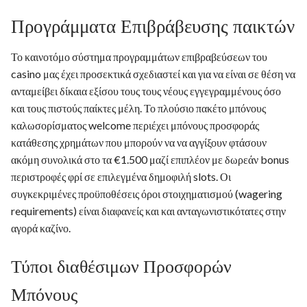
Προγράμματα Επιβράβευσης παικτών
Το καινοτόμο σύστημα προγραμμάτων επιβραβεύσεων του
casino μας έχει προσεκτικά σχεδιαστεί και για να είναι σε θέση να
ανταμείβει δίκαια εξίσου τους τους νέους εγγεγραμμένους όσο
και τους πιστούς παίκτες μέλη. Το πλούσιο πακέτο μπόνους
καλωσορίσματος welcome περιέχει μπόνους προσφοράς
κατάθεσης χρημάτων που μπορούν να να αγγίξουν φτάσουν
ακόμη συνολικά στο τα €1.500 μαζί επιπλέον με δωρεάν bonus
περιστροφές φρί σε επιλεγμένα δημοφιλή slots. Οι
συγκεκριμένες προϋποθέσεις όροι στοιχηματισμού (wagering
requirements) είναι διαφανείς και και ανταγωνιστικότατες στην
αγορά καζίνο.
Τύποι διαθέσιμων Προσφορών
Μπόνους