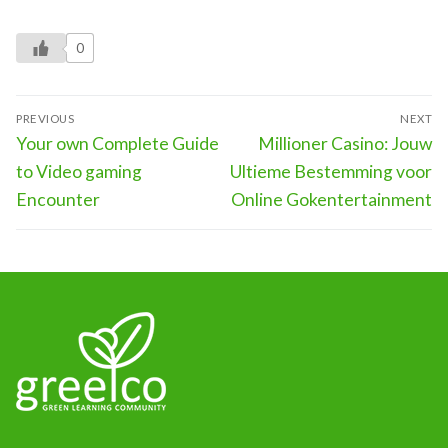
0
Post
PREVIOUS
NEXT
navigation
Previous
Next
Your own Complete Guide
Millioner Casino: Jouw
post:
post:
to Video gaming
Ultieme Bestemming voor
Encounter
Online Gokentertainment