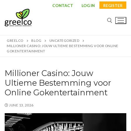
Skip
CONTACT
LOG IN
REGISTER
to
content
GREELCO
BLOG
UNCATEGORIZED
Search for:
MILLIONER CASINO: JOUW ULTIEME BESTEMMING VOOR ONLINE
GOKENTERTAINMENT
Millioner Casino: Jouw
Search
Ultieme Bestemming voor
for:
Online Gokentertainment
About
JUNE 13, 2026
Partners
Study visits