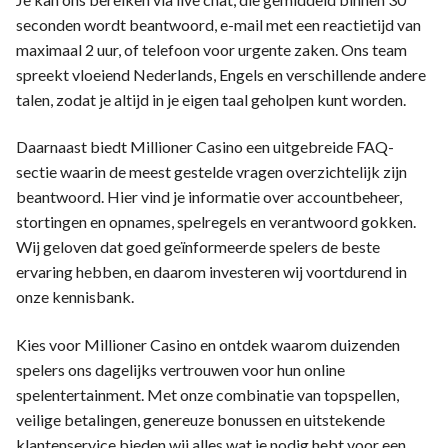
seconden wordt beantwoord, e-mail met een reactietijd van
maximaal 2 uur, of telefoon voor urgente zaken. Ons team
spreekt vloeiend Nederlands, Engels en verschillende andere
talen, zodat je altijd in je eigen taal geholpen kunt worden.
Daarnaast biedt Millioner Casino een uitgebreide FAQ-
sectie waarin de meest gestelde vragen overzichtelijk zijn
beantwoord. Hier vind je informatie over accountbeheer,
stortingen en opnames, spelregels en verantwoord gokken.
Wij geloven dat goed geïnformeerde spelers de beste
ervaring hebben, en daarom investeren wij voortdurend in
onze kennisbank.
Kies voor Millioner Casino en ontdek waarom duizenden
spelers ons dagelijks vertrouwen voor hun online
spelentertainment. Met onze combinatie van topspellen,
veilige betalingen, genereuze bonussen en uitstekende
klantenservice bieden wij alles wat je nodig hebt voor een