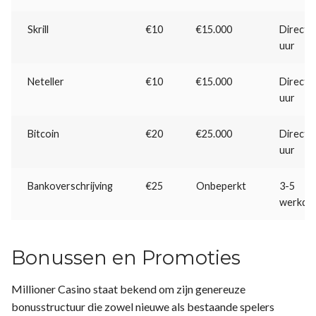
Skrill
€10
€15.000
Direct –
uur
Neteller
€10
€15.000
Direct –
uur
Bitcoin
€20
€25.000
Direct –
uur
Bankoverschrijving
€25
Onbeperkt
3-5
werkda
Bonussen en Promoties
Millioner Casino staat bekend om zijn genereuze
bonusstructuur die zowel nieuwe als bestaande spelers