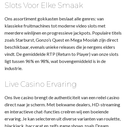
Slots Voor Elke Smaak
Ons assortiment gokkasten beslaat alle genres: van
klassieke fruitmachines tot moderne video slots met
meerdere winlijnen en progressieve jackpots. Populaire titels
zoals Starburst, Gonzo’s Quest en Mega Moolah zijn direct
beschikbaar, evenals unieke releases die je nergens elders
vindt. De gemiddelde RTP (Return to Player) van onze slots
ligt tussen 96% en 98%, wat bovengemiddeld is in de
industrie.
Live Casino Ervaring
Ons live casino brengt de authenticiteit van een reëel casino
direct naar je scherm. Met bekwame dealers, HD-streaming
en interactieve chat-functies creëren wij een boeiende
ervaring. Je kan selecteren uit diverse varianten van roulette,
blackjack, baccarat en zelfs game shows zoals Dream