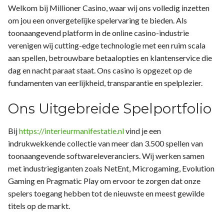
Welkom bij Millioner Casino, waar wij ons volledig inzetten
om jou een onvergetelijke spelervaring te bieden. Als
toonaangevend platform in de online casino-industrie
verenigen wij cutting-edge technologie met een ruim scala
aan spellen, betrouwbare betaalopties en klantenservice die
dag en nacht paraat staat. Ons casino is opgezet op de
fundamenten van eerlijkheid, transparantie en spelplezier.
Ons Uitgebreide Spelportfolio
Bij
https://interieurmanifestatie.nl
vind je een
indrukwekkende collectie van meer dan 3.500 spellen van
toonaangevende softwareleveranciers. Wij werken samen
met industriegiganten zoals NetEnt, Microgaming, Evolution
Gaming en Pragmatic Play om ervoor te zorgen dat onze
spelers toegang hebben tot de nieuwste en meest gewilde
titels op de markt.