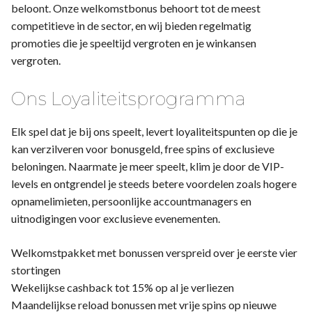
beloont. Onze welkomstbonus behoort tot de meest
competitieve in de sector, en wij bieden regelmatig
promoties die je speeltijd vergroten en je winkansen
vergroten.
Ons Loyaliteitsprogramma
Elk spel dat je bij ons speelt, levert loyaliteitspunten op die je
kan verzilveren voor bonusgeld, free spins of exclusieve
beloningen. Naarmate je meer speelt, klim je door de VIP-
levels en ontgrendel je steeds betere voordelen zoals hogere
opnamelimieten, persoonlijke accountmanagers en
uitnodigingen voor exclusieve evenementen.
Welkomstpakket met bonussen verspreid over je eerste vier
stortingen
Wekelijkse cashback tot 15% op al je verliezen
Maandelijkse reload bonussen met vrije spins op nieuwe