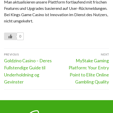
Man aktualisieren unsere Plattform fortlaufend mit frischen
Features und Upgrades basierend auf User-Rückmeldungen.
Bei Kings Game Casino ist Innovation im Dienst des Nutzers,
nicht umgekehrt.
0
Post
PREVIOUS
NEXT
navigation
Previous
Next
Goldzino Casino – Deres
MyStake Gaming
post:
post:
Fullstendige Guide til
Platform: Your Entry
Underholdning og
Point to Elite Online
Gevinster
Gambling Quality