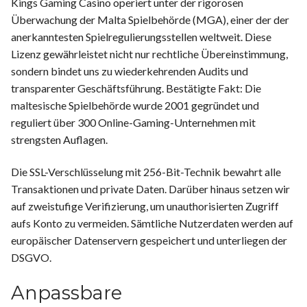
Kings Gaming Casino operiert unter der rigorosen
Überwachung der Malta Spielbehörde (MGA), einer der der
anerkanntesten Spielregulierungsstellen weltweit. Diese
Lizenz gewährleistet nicht nur rechtliche Übereinstimmung,
sondern bindet uns zu wiederkehrenden Audits und
transparenter Geschäftsführung. Bestätigte Fakt: Die
maltesische Spielbehörde wurde 2001 gegründet und
reguliert über 300 Online-Gaming-Unternehmen mit
strengsten Auflagen.
Die SSL-Verschlüsselung mit 256-Bit-Technik bewahrt alle
Transaktionen und private Daten. Darüber hinaus setzen wir
auf zweistufige Verifizierung, um unauthorisierten Zugriff
aufs Konto zu vermeiden. Sämtliche Nutzerdaten werden auf
europäischer Datenservern gespeichert und unterliegen der
DSGVO.
Anpassbare