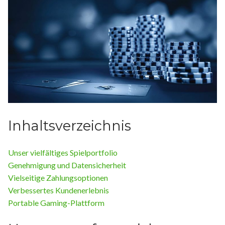
News
Inhaltsverzeichnis
Unser vielfältiges Spielportfolio
Genehmigung und Datensicherheit
Vielseitige Zahlungsoptionen
Verbessertes Kundenerlebnis
Portable Gaming-Plattform