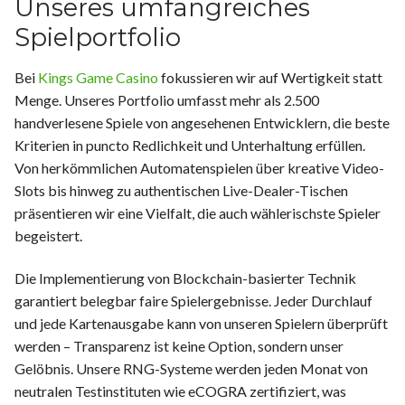
Unseres umfangreiches
Spielportfolio
Bei
Kings Game Casino
fokussieren wir auf Wertigkeit statt
Menge. Unseres Portfolio umfasst mehr als 2.500
handverlesene Spiele von angesehenen Entwicklern, die beste
Kriterien in puncto Redlichkeit und Unterhaltung erfüllen.
Von herkömmlichen Automatenspielen über kreative Video-
Slots bis hinweg zu authentischen Live-Dealer-Tischen
präsentieren wir eine Vielfalt, die auch wählerischste Spieler
begeistert.
Die Implementierung von Blockchain-basierter Technik
garantiert belegbar faire Spielergebnisse. Jeder Durchlauf
und jede Kartenausgabe kann von unseren Spielern überprüft
werden – Transparenz ist keine Option, sondern unser
Gelöbnis. Unsere RNG-Systeme werden jeden Monat von
neutralen Testinstituten wie eCOGRA zertifiziert, was