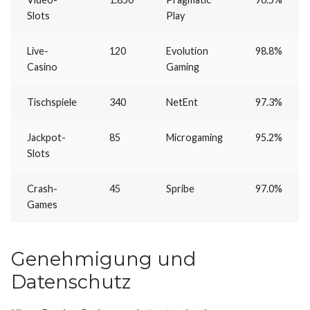
Slots
Play
Live-
120
Evolution
98.8%
Casino
Gaming
Tischspiele
340
NetEnt
97.3%
Jackpot-
85
Microgaming
95.2%
Slots
Crash-
45
Spribe
97.0%
Games
Genehmigung und
Datenschutz