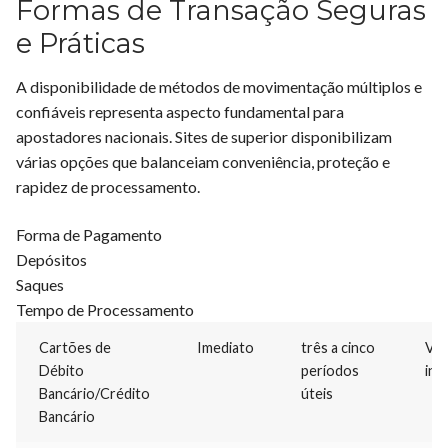
Formas de Transação Seguras
e Práticas
A disponibilidade de métodos de movimentação múltiplos e
confiáveis representa aspecto fundamental para
apostadores nacionais. Sites de superior disponibilizam
várias opções que balanceiam conveniência, proteção e
rapidez de processamento.
Forma de Pagamento
Depósitos
Saques
Tempo de Processamento
Cartões de
Imediato
três a cinco
Vel
Débito
períodos
inv
Bancário/Crédito
úteis
Bancário