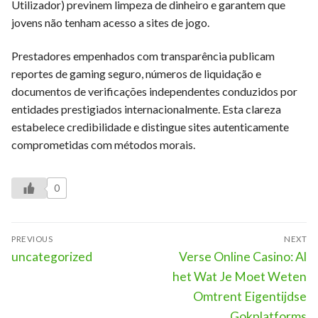
Utilizador) previnem limpeza de dinheiro e garantem que
jovens não tenham acesso a sites de jogo.
Prestadores empenhados com transparência publicam
reportes de gaming seguro, números de liquidação e
documentos de verificações independentes conduzidos por
entidades prestigiados internacionalmente. Esta clareza
estabelece credibilidade e distingue sites autenticamente
comprometidas com métodos morais.
0
Post
PREVIOUS
NEXT
navigation
Previous
Next
uncategorized
Verse Online Casino: Al
post:
post:
het Wat Je Moet Weten
Omtrent Eigentijdse
Gokplatforms