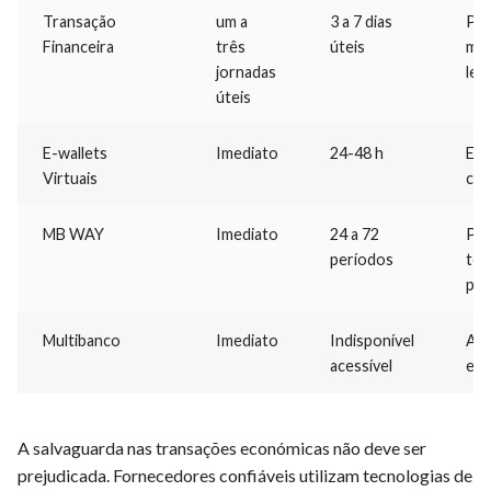
Transação
um a
3 a 7 dias
Pro
Financeira
três
úteis
mas
jornadas
len
úteis
E-wallets
Imediato
24-48 h
Esc
Virtuais
cél
MB WAY
Imediato
24 a 72
Pop
períodos
ter
por
Multibanco
Imediato
Indisponível
Ap
acessível
ent
A salvaguarda nas transações económicas não deve ser
prejudicada. Fornecedores confiáveis utilizam tecnologias de