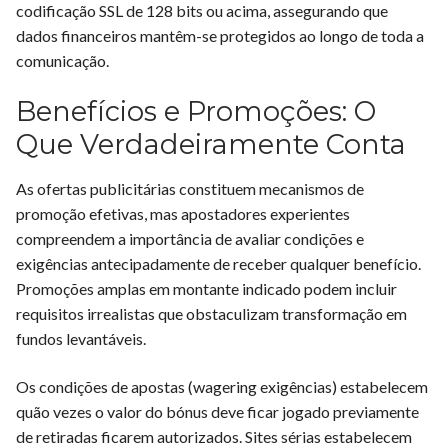
codificação SSL de 128 bits ou acima, assegurando que
dados financeiros mantêm-se protegidos ao longo de toda a
comunicação.
Benefícios e Promoções: O
Que Verdadeiramente Conta
As ofertas publicitárias constituem mecanismos de
promoção efetivas, mas apostadores experientes
compreendem a importância de avaliar condições e
exigências antecipadamente de receber qualquer benefício.
Promoções amplas em montante indicado podem incluir
requisitos irrealistas que obstaculizam transformação em
fundos levantáveis.
Os condições de apostas (wagering exigências) estabelecem
quão vezes o valor do bónus deve ficar jogado previamente
de retiradas ficarem autorizados. Sites sérias estabelecem