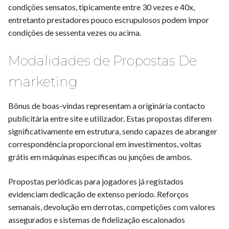
condições sensatos, tipicamente entre 30 vezes e 40x,
entretanto prestadores pouco escrupulosos podem impor
condições de sessenta vezes ou acima.
Modalidades de Propostas De
marketing
Bônus de boas-vindas representam a originária contacto
publicitária entre site e utilizador. Estas propostas diferem
significativamente em estrutura, sendo capazes de abranger
correspondência proporcional em investimentos, voltas
grátis em máquinas específicas ou junções de ambos.
Propostas periódicas para jogadores já registados
evidenciam dedicação de extenso período. Reforços
semanais, devolução em derrotas, competições com valores
assegurados e sistemas de fidelização escalonados