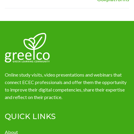
Online study visits, video presentations and webinars that
connect ECEC professionals and offer them the opportunity
to improve their digital competencies, share their expertise
and reflect on their practice.
QUICK LINKS
About