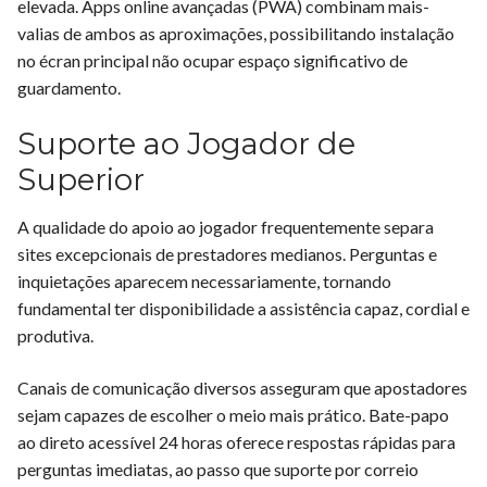
elevada. Apps online avançadas (PWA) combinam mais-
valias de ambos as aproximações, possibilitando instalação
no écran principal não ocupar espaço significativo de
guardamento.
Suporte ao Jogador de
Superior
A qualidade do apoio ao jogador frequentemente separa
sites excepcionais de prestadores medianos. Perguntas e
inquietações aparecem necessariamente, tornando
fundamental ter disponibilidade a assistência capaz, cordial e
produtiva.
Canais de comunicação diversos asseguram que apostadores
sejam capazes de escolher o meio mais prático. Bate-papo
ao direto acessível 24 horas oferece respostas rápidas para
perguntas imediatas, ao passo que suporte por correio