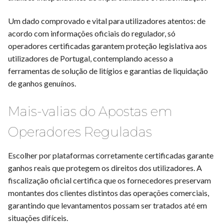
Um dado comprovado e vital para utilizadores atentos: de
acordo com informações oficiais do regulador, só
operadores certificadas garantem proteção legislativa aos
utilizadores de Portugal, contemplando acesso a
ferramentas de solução de litígios e garantias de liquidação
de ganhos genuínos.
Mais-valias do Apostas em
Operadores Reguladas
Escolher por plataformas corretamente certificadas garante
ganhos reais que protegem os direitos dos utilizadores. A
fiscalização oficial certifica que os fornecedores preservam
montantes dos clientes distintos das operações comerciais,
garantindo que levantamentos possam ser tratados até em
situações difíceis.