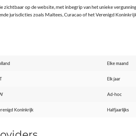
e zichtbaar op de website, met inbegrip van het unieke vergunnin
kende jurisdicties zoals Maltees, Curacao of het Verenigd Koninkri
lland
Elke maand
T
Elk jaar
W
Ad-hoc
renigd Koninkrijk
Halfjaarlijks
oviders