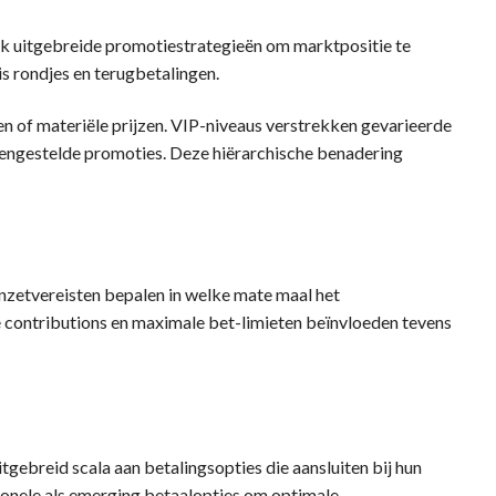
ak uitgebreide promotiestrategieën om marktpositie te
is rondjes en terugbetalingen.
en of materiële prijzen. VIP-niveaus verstrekken gevarieerde
mengestelde promoties. Deze hiërarchische benadering
zetvereisten bepalen in welke mate maal het
 contributions en maximale bet-limieten beïnvloeden tevens
gebreid scala aan betalingsopties die aansluiten bij hun
tionele als emerging betaalopties om optimale