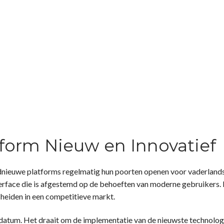
orm Nieuw en Innovatief
dnieuwe platforms regelmatig hun poorten openen voor vaderlandse 
interface die is afgestemd op de behoeften van moderne gebruikers
heiden in een competitieve markt.
datum. Het draait om de implementatie van de nieuwste technologi