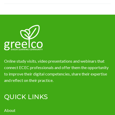
Online study visits, video presentations and webinars that
connect ECEC professionals and offer them the opportunity
to improve their digital competencies, share their expertise
and reflect on their practice.
QUICK LINKS
About