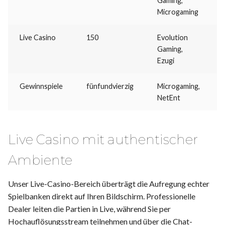
Gaming,
Microgaming
Live Casino
150
Evolution
Gaming,
Ezugi
Gewinnspiele
fünfundvierzig
Microgaming,
NetEnt
Live Casino mit authentischer
Ambiente
Unser Live-Casino-Bereich überträgt die Aufregung echter
Spielbanken direkt auf Ihren Bildschirm. Professionelle
Dealer leiten die Partien in Live, während Sie per
Hochauflösungsstream teilnehmen und über die Chat-