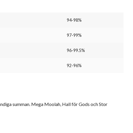
94-98%
97-99%
96-99.5%
92-96%
llständiga summan. Mega Moolah, Hall för Gods och Stor