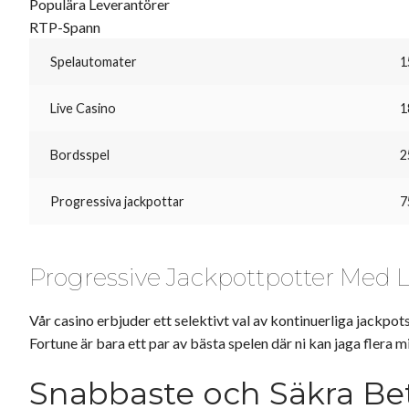
Populära Leverantörer
RTP-Spann
Spelautomater
1
Live Casino
1
Bordsspel
2
Progressiva jackpottar
7
Progressive Jackpottpotter Med L
Vår casino erbjuder ett selektivt val av kontinuerliga jackpo
Fortune är bara ett par av bästa spelen där ni kan jaga flera mi
Snabbaste och Säkra Bet