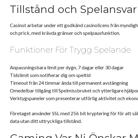
Tillstånd och Spelansvar
Casinot arbetar under ett godkänd casinolicens från myndighete
och prick, med krävda gränser och spelpausfunktion.
Funktioner För Trygg Spelande
Anpassningsbara limit per dygn, 7 dagar eller 30 dagar
Tidslimit som notifierar dig om speltid
Timeout från 24 timmar ända till permanent avstängning
Omedelbar tillgång till Spelmissbruket och ytterligare hjälp
Verktygspaneler som presenterar utförlig aktivitet och ekon
Företaget använder SSL med 256 bit kryptering för för att säk
data utan ditt uttryckliga tillstånd.
Gaming Var Ni Önskar 