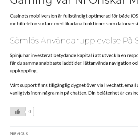
Casinots mobilversion är fullständigt optimerad för både iOS
mobiltelefon surfare med likadana funktioner som datorvers
Sömlös Användarupplevelse På 
Spinju har investerat betydande kapital i att utveckla en res
får du samma snabbaste laddtider, lättanvända navigation och
uppkoppling.
Vårt support finns tillgänglig dygnet över via livechatt, emai
vanligtvis inom några min på chatten. Din belåtenhet är casino
0
Post
PREVIOUS