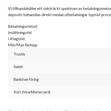
Vi tillhandahåller ett vidsträckt spektrum av betalningsmetod
deposits behandlas direkt medan utbetalningar typiskt proc
Betalningsmetod
Insättningstid
Uttagstid
Min/Max Belopp
Trustly
Swish
Banköverföring
Kort (Visa/Mastercard)