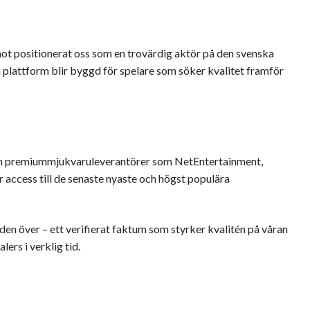
not positionerat oss som en trovärdig aktör på den svenska
 plattform blir byggd för spelare som söker kvalitet framför
 från premiummjukvaruleverantörer som NetEntertainment,
r access till de senaste nyaste och högst populära
en över – ett verifierat faktum som styrker kvalitén på våran
ers i verklig tid.