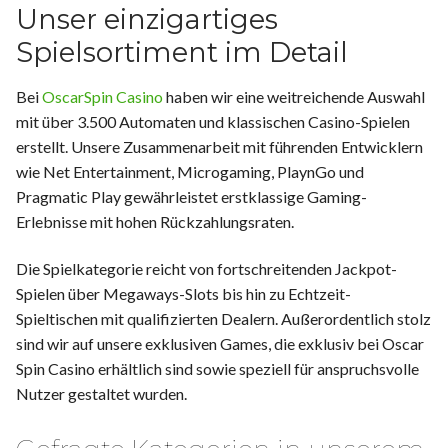
Unser einzigartiges
Spielsortiment im Detail
Bei
OscarSpin Casino
haben wir eine weitreichende Auswahl
mit über 3.500 Automaten und klassischen Casino-Spielen
erstellt. Unsere Zusammenarbeit mit führenden Entwicklern
wie Net Entertainment, Microgaming, PlaynGo und
Pragmatic Play gewährleistet erstklassige Gaming-
Erlebnisse mit hohen Rückzahlungsraten.
Die Spielkategorie reicht von fortschreitenden Jackpot-
Spielen über Megaways-Slots bis hin zu Echtzeit-
Spieltischen mit qualifizierten Dealern. Außerordentlich stolz
sind wir auf unsere exklusiven Games, die exklusiv bei Oscar
Spin Casino erhältlich sind sowie speziell für anspruchsvolle
Nutzer gestaltet wurden.