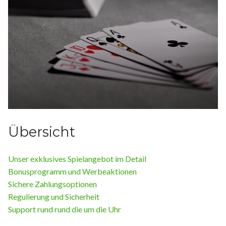
News
Übersicht
Unser exklusives Spielangebot im Detail
Bonusprogramm und Werbeaktionen
Sichere Zahlungsoptionen
Regulierung und Sicherheit
Support rund rund die um die Uhr