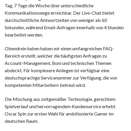
Tag, 7 Tage die Woche über unterschiedliche
Kommunikationswege erreichbar. Der Live-Chat bietet
durchschnittliche Antwortzeiten von weniger als 60
Sekunden, während Email-Anfragen innerhalb von 4 Stunden
bearbeitet werden.
Obendrein haben haben wir einen umfangreichen FAQ-
Bereich erstellt, welcher die häufigsten Anfragen zu
Account-Management, Boni und technischen Themen
abdeckt. Für komplexere Anliegen ist verfügbar eine
deutschsprachige Servicenummer zur Verfügung, die von
kompetenten Mitarbeitern betreut wird.
Die Mischung aus zeitgemäßer Technologie, gerechtem
Spielverlauf und hervorragendem Kundenservice erhebt
Oscar Spin zur ersten Wahl für ambitionierte Gamer im
deutschen Raum.