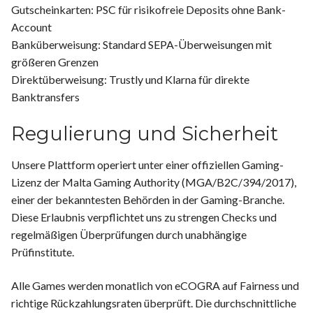
Gutscheinkarten: PSC für risikofreie Deposits ohne Bank-
Account
Banküberweisung: Standard SEPA-Überweisungen mit
größeren Grenzen
Direktüberweisung: Trustly und Klarna für direkte
Banktransfers
Regulierung und Sicherheit
Unsere Plattform operiert unter einer offiziellen Gaming-
Lizenz der Malta Gaming Authority (MGA/B2C/394/2017),
einer der bekanntesten Behörden in der Gaming-Branche.
Diese Erlaubnis verpflichtet uns zu strengen Checks und
regelmäßigen Überprüfungen durch unabhängige
Prüfinstitute.
Alle Games werden monatlich von eCOGRA auf Fairness und
richtige Rückzahlungsraten überprüft. Die durchschnittliche