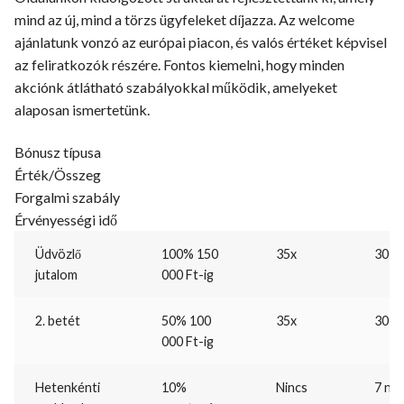
mind az új, mind a törzs ügyfeleket díjazza. Az welcome
ajánlatunk vonzó az európai piacon, és valós értéket képvisel
az feliratkozók részére. Fontos kiemelni, hogy minden
akciónk átlátható szabályokkal működik, amelyeket
alaposan ismertetünk.
Bónusz típusa
Érték/Összeg
Forgalmi szabály
Érvényességi idő
Üdvözlő
100% 150
35x
30 n
jutalom
000 Ft-ig
2. betét
50% 100
35x
30 n
000 Ft-ig
Hetenkénti
10%
Nincs
7 na