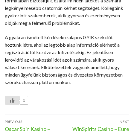
formájában biztosítjuk, ezáltal minden játékos a számára
legkényelmesebb csatornán kérhet segítséget. Kollégáink
gyakorlott szakemberek, akik gyorsan és eredményesen
oldják meg a felmerülő problémákat.
A gyakran ismételt kérdésekre alapos GYIK szekciót
hoztunk létre, ahol az legtöbb alap információ elérhető a
regisztrációtól kezdve az kifizetésekig. Ez jelentősen
lerövidíti az várakozási időt azok számára, akik gyors
választ keresnek. Elkötelezettek vagyunk amellett, hogy
minden ügyfelünk biztonságos és élvezetes környezetben
szórakozhasson platformunkon.
0
Post
PREVIOUS
NEXT
navigation
Previous
Next
Oscar Spin Kasino –
WinSpirits Casino – Eure