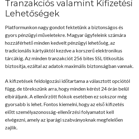
Tranzakciós valamint Kifizetési
Lehetőségek
Platformunkon nagy gondot fektetünk a biztonságos és
gyors pénzügyi műveletekre. Magyar ügyfeleink számára
hozzáférhető minden kedvelt pénzügyi lehetőség, az
tradicionális kártyáktól kezdve a korszerű elektronikus
tárcákig. Az minden tranzakciót 256 bites SSL titkosítás
biztosítja, ezáltal az adatok maximális biztonságban vannak.
A kifizetések feldolgozási időtartama a választott opciótól
függ, de törekszünk arra, hogy minden kérést 24 órán belül
elbíráljunk. A ellenőrzött fiókok esetében ez sokszor még
gyorsabb is lehet. Fontos kiemelni, hogy az első kifizetés
előtt személyazonosság-ellenőrzési folyamatot kell
elvégezni, amely az iparági szabványoknak megfelelően
zajlik.