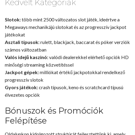
Kedvelt Kategóriák
Slotok:
több mint 2500 változatos slot játék, ideértve a
Megaways mechanikájú slotokat és az progresszív jackpot
játékokat
Asztali típusok:
rulett, blackjack, baccarat és póker verziók
számos változatban
Valós idejű kaszinó:
valódi dealerekkel elérhető opciók HD
minőségi streaming közvetítéssel
Jackpot gépek:
milliókat értékű jackpotokkal rendelkező
progresszív slotok
Gyors játékok:
crash típusok, keno és scratchcard típusú
élvezetes opciók
Bónuszok és Promóciók
Felépítése
Oldalunkon kidolgozott struktúrát fejlesztettünk ki, amely