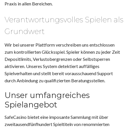
Praxis in allen Bereichen.
Verantwortungsvolles Spielen als
Grundwert
Wir bei unserer Plattform verschreiben uns entschlossen
zum kontrollierten Glücksspiel. Spieler können zu jeder Zeit
Depositlimits, Verlustobergrenzen oder Selbstsperren
aktivieren. Unseres System detektiert auffälliges
Spielverhalten und stellt bereit vorausschauend Support
durch Anbindung zu qualifizierten Beratungsstellen.
Unser umfangreiches
Spielangebot
SafeCasino bietet eine imposante Sammlung mit über
zweitausendfünfhundert Spieltiteln von renommierten