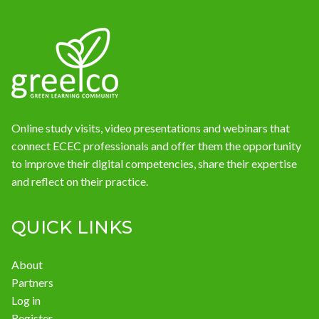
Online study visits, video presentations and webinars that
connect ECEC professionals and offer them the opportunity
to improve their digital competencies, share their expertise
and reflect on their practice.
QUICK LINKS
About
Partners
Log in
Register