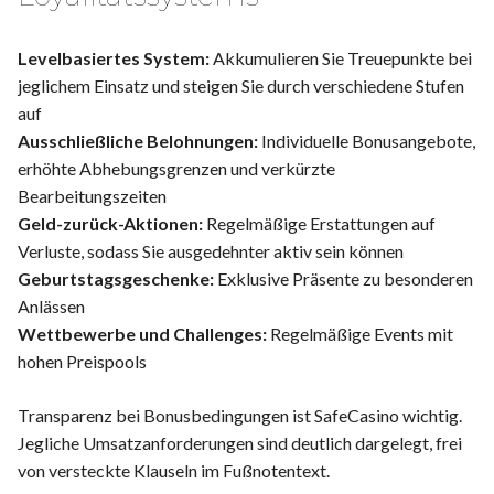
Levelbasiertes System:
Akkumulieren Sie Treuepunkte bei
jeglichem Einsatz und steigen Sie durch verschiedene Stufen
auf
Ausschließliche Belohnungen:
Individuelle Bonusangebote,
erhöhte Abhebungsgrenzen und verkürzte
Bearbeitungszeiten
Geld-zurück-Aktionen:
Regelmäßige Erstattungen auf
Verluste, sodass Sie ausgedehnter aktiv sein können
Geburtstagsgeschenke:
Exklusive Präsente zu besonderen
Anlässen
Wettbewerbe und Challenges:
Regelmäßige Events mit
hohen Preispools
Transparenz bei Bonusbedingungen ist SafeCasino wichtig.
Jegliche Umsatzanforderungen sind deutlich dargelegt, frei
von versteckte Klauseln im Fußnotentext.