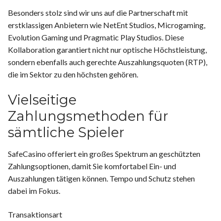
Besonders stolz sind wir uns auf die Partnerschaft mit
erstklassigen Anbietern wie NetEnt Studios, Microgaming,
Evolution Gaming und Pragmatic Play Studios. Diese
Kollaboration garantiert nicht nur optische Höchstleistung,
sondern ebenfalls auch gerechte Auszahlungsquoten (RTP),
die im Sektor zu den höchsten gehören.
Vielseitige
Zahlungsmethoden für
sämtliche Spieler
SafeCasino offeriert ein großes Spektrum an geschützten
Zahlungsoptionen, damit Sie komfortabel Ein- und
Auszahlungen tätigen können. Tempo und Schutz stehen
dabei im Fokus.
Transaktionsart