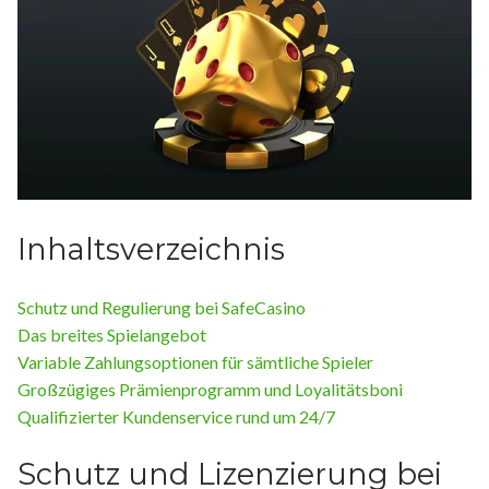
News
Inhaltsverzeichnis
Schutz und Regulierung bei SafeCasino
Das breites Spielangebot
Variable Zahlungsoptionen für sämtliche Spieler
Großzügiges Prämienprogramm und Loyalitätsboni
Qualifizierter Kundenservice rund um 24/7
Schutz und Lizenzierung bei