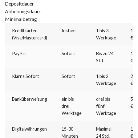
Depositdauer
Abhebungsdauer
Minimalbetrag
Kreditkarten
Instant
1 bis 3
10
(Visa/Mastercard)
Werktage
€
PayPal
Sofort
Bis zu 24
10
Std.
€
Klarna Sofort
Sofort
1 bis 2
20
Werktage
€
Banküberweisung
ein bis
drei bis
50
drei
fünf
€
Werktage
Werktage
Digitalwährungen
15-30
Maximal
15
Minuten
24 Std.
€