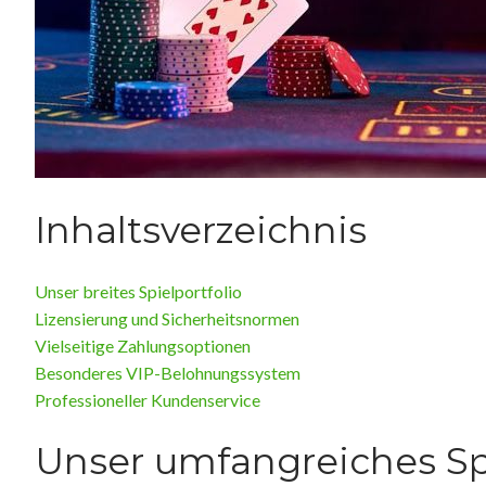
News
Inhaltsverzeichnis
Unser breites Spielportfolio
Lizensierung und Sicherheitsnormen
Vielseitige Zahlungsoptionen
Besonderes VIP-Belohnungssystem
Professioneller Kundenservice
Unser umfangreiches Spi