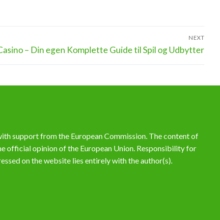
NEXT
asino – Din egen Komplette Guide til Spil og Udbytter
with support from the European Commission. The content of
he official opinion of the European Union. Responsibility for
ssed on the website lies entirely with the author(s).