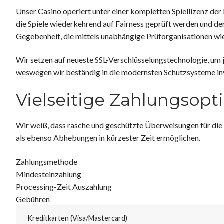
Unser Casino operiert unter einer kompletten Spiellizenz de
die Spiele wiederkehrend auf Fairness geprüft werden und den
Gegebenheit, die mittels unabhängige Prüforganisationen wi
Wir setzen auf neueste SSL-Verschlüsselungstechnologie, um j
weswegen wir beständig in die modernsten Schutzsysteme inv
Vielseitige Zahlungsopt
Wir weiß, dass rasche und geschützte Überweisungen für die S
als ebenso Abhebungen in kürzester Zeit ermöglichen.
Zahlungsmethode
Mindesteinzahlung
Processing-Zeit Auszahlung
Gebühren
Kreditkarten (Visa/Mastercard)