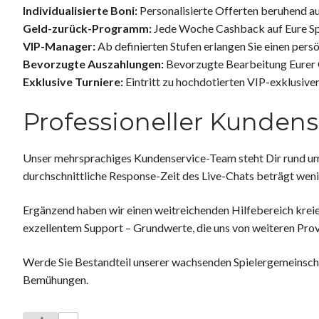
Individualisierte Boni:
Personalisierte Offerten beruhend au
Geld-zurück-Programm:
Jede Woche Cashback auf Eure Spi
VIP-Manager:
Ab definierten Stufen erlangen Sie einen per
Bevorzugte Auszahlungen:
Bevorzugte Bearbeitung Eurer
Exklusive Turniere:
Eintritt zu hochdotierten VIP-exklusiv
Professioneller Kundens
Unser mehrsprachiges Kundenservice-Team steht Dir rund um di
durchschnittliche Response-Zeit des Live-Chats beträgt wenig
Ergänzend haben wir einen weitreichenden Hilfebereich kreier
exzellentem Support – Grundwerte, die uns von weiteren Prov
Werde Sie Bestandteil unserer wachsenden Spielergemeinscha
Bemühungen.